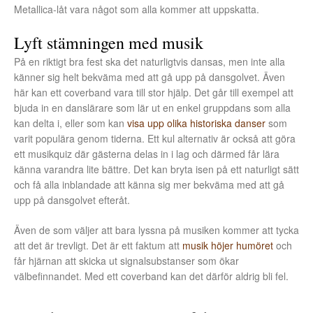
Metallica-låt vara något som alla kommer att uppskatta.
Lyft stämningen med musik
På en riktigt bra fest ska det naturligtvis dansas, men inte alla
känner sig helt bekväma med att gå upp på dansgolvet. Även
här kan ett coverband vara till stor hjälp. Det går till exempel att
bjuda in en danslärare som lär ut en enkel gruppdans som alla
kan delta i, eller som kan
visa upp olika historiska danser
som
varit populära genom tiderna. Ett kul alternativ är också att göra
ett musikquiz där gästerna delas in i lag och därmed får lära
känna varandra lite bättre. Det kan bryta isen på ett naturligt sätt
och få alla inblandade att känna sig mer bekväma med att gå
upp på dansgolvet efteråt.
Även de som väljer att bara lyssna på musiken kommer att tycka
att det är trevligt. Det är ett faktum att
musik höjer humöret
och
får hjärnan att skicka ut signalsubstanser som ökar
välbefinnandet. Med ett coverband kan det därför aldrig bli fel.