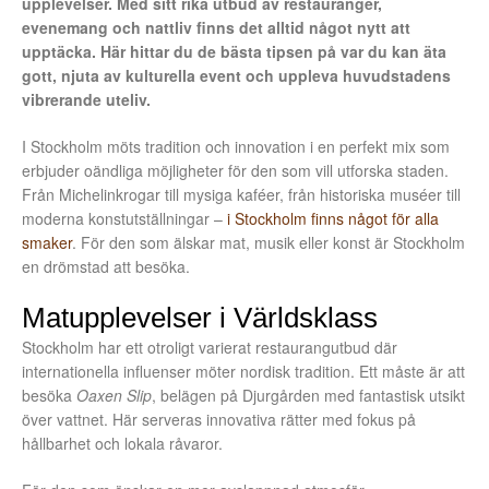
upplevelser. Med sitt rika utbud av restauranger,
evenemang och nattliv finns det alltid något nytt att
upptäcka. Här hittar du de bästa tipsen på var du kan äta
gott, njuta av kulturella event och uppleva huvudstadens
vibrerande uteliv.
I Stockholm möts tradition och innovation i en perfekt mix som
erbjuder oändliga möjligheter för den som vill utforska staden.
Från Michelinkrogar till mysiga kaféer, från historiska muséer till
moderna konstutställningar –
i Stockholm finns något för alla
smaker
. För den som älskar mat, musik eller konst är Stockholm
en drömstad att besöka.
Matupplevelser i Världsklass
Stockholm har ett otroligt varierat restaurangutbud där
internationella influenser möter nordisk tradition. Ett måste är att
besöka
Oaxen Slip
, belägen på Djurgården med fantastisk utsikt
över vattnet. Här serveras innovativa rätter med fokus på
hållbarhet och lokala råvaror.