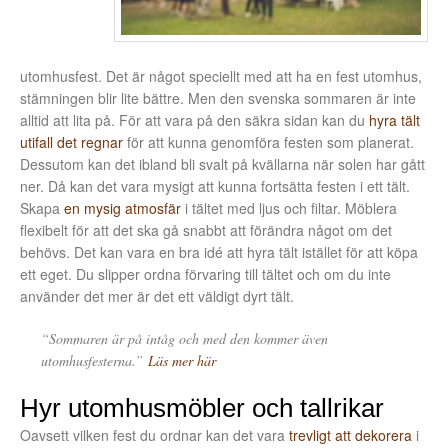
utomhusfest. Det är något speciellt med att ha en fest utomhus,
stämningen blir lite bättre. Men den svenska sommaren är inte
alltid att lita på. För att vara på den säkra sidan kan du
hyra tält
utifall det regnar
för att kunna genomföra festen som planerat.
Dessutom kan det ibland bli svalt på kvällarna när solen har gått
ner. Då kan det vara mysigt att kunna fortsätta festen i ett tält.
Skapa
en mysig atmosfär
i tältet med ljus och filtar. Möblera
flexibelt för att det ska gå snabbt att förändra något om det
behövs. Det kan vara en bra idé att hyra tält istället för att köpa
ett eget. Du slipper ordna förvaring till tältet och om du inte
använder det mer är det ett väldigt dyrt tält.
“Sommaren är på intåg och med den kommer även
utomhusfesterna.”
Läs mer här
Hyr utomhusmöbler och tallrikar
Oavsett vilken fest du ordnar kan det vara
trevligt att dekorera
i