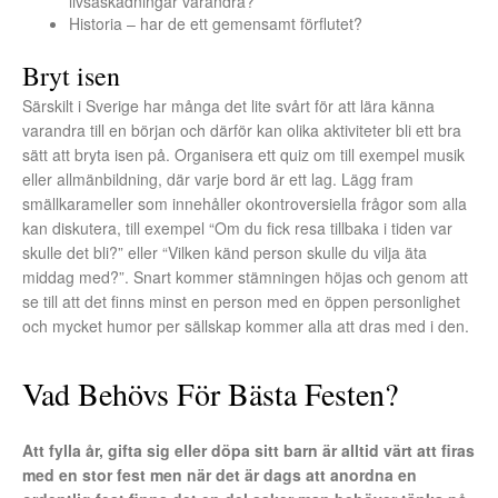
livsåskådningar varandra?
Historia – har de ett gemensamt förflutet?
Bryt isen
Särskilt i Sverige har många det lite svårt för att lära känna
varandra till en början och därför kan olika aktiviteter bli ett bra
sätt att bryta isen på. Organisera ett quiz om till exempel musik
eller allmänbildning, där varje bord är ett lag. Lägg fram
smällkarameller som innehåller okontroversiella frågor som alla
kan diskutera, till exempel “Om du fick resa tillbaka i tiden var
skulle det bli?” eller “Vilken känd person skulle du vilja äta
middag med?”. Snart kommer stämningen höjas och genom att
se till att det finns minst en person med en öppen personlighet
och mycket humor per sällskap kommer alla att dras med i den.
Vad Behövs För Bästa Festen?
Att fylla år, gifta sig eller döpa sitt barn är alltid värt att firas
med en stor fest men när det är dags att anordna en