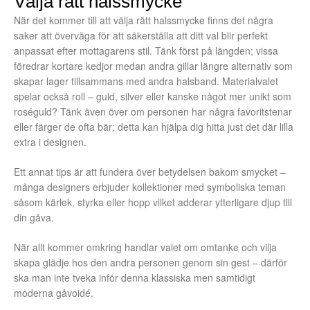
Välja rätt halssmycke
När det kommer till att välja rätt halssmycke finns det några
saker att överväga för att säkerställa att ditt val blir perfekt
anpassat efter mottagarens stil. Tänk först på längden; vissa
föredrar kortare kedjor medan andra gillar längre alternativ som
skapar lager tillsammans med andra halsband. Materialvalet
spelar också roll – guld, silver eller kanske något mer unikt som
roséguld? Tänk även över om personen har några favoritstenar
eller färger de ofta bär; detta kan hjälpa dig hitta just det där lilla
extra i designen.
Ett annat tips är att fundera över betydelsen bakom smycket –
många designers erbjuder kollektioner med symboliska teman
såsom kärlek, styrka eller hopp vilket adderar ytterligare djup till
din gåva.
När allt kommer omkring handlar valet om omtanke och vilja
skapa glädje hos den andra personen genom sin gest – därför
ska man inte tveka inför denna klassiska men samtidigt
moderna gåvoidé.