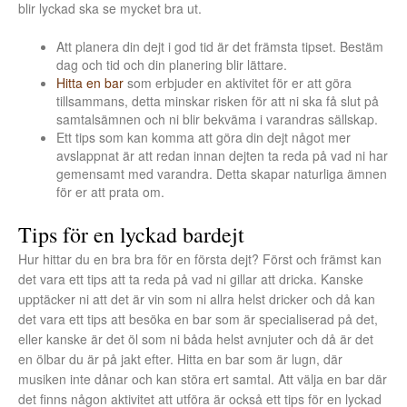
blir lyckad ska se mycket bra ut.
Att planera din dejt i god tid är det främsta tipset. Bestäm
dag och tid och din planering blir lättare.
Hitta en bar
som erbjuder en aktivitet för er att göra
tillsammans, detta minskar risken för att ni ska få slut på
samtalsämnen och ni blir bekväma i varandras sällskap.
Ett tips som kan komma att göra din dejt något mer
avslappnat är att redan innan dejten ta reda på vad ni har
gemensamt med varandra. Detta skapar naturliga ämnen
för er att prata om.
Tips för en lyckad bardejt
Hur hittar du en bra bra för en första dejt? Först och främst kan
det vara ett tips att ta reda på vad ni gillar att dricka. Kanske
upptäcker ni att det är vin som ni allra helst dricker och då kan
det vara ett tips att besöka en bar som är specialiserad på det,
eller kanske är det öl som ni båda helst avnjuter och då är det
en ölbar du är på jakt efter. Hitta en bar som är lugn, där
musiken inte dånar och kan störa ert samtal. Att välja en bar där
det finns någon aktivitet att utföra är också ett tips för en lyckad