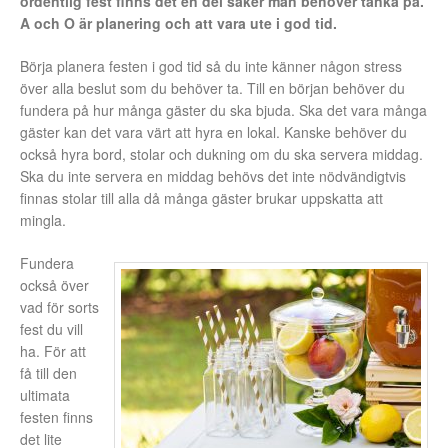
ordentlig fest finns det en del saker man behöver tänka på.
A och O är planering och att vara ute i god tid.
Börja planera festen i god tid så du inte känner någon stress
över alla beslut som du behöver ta. Till en början behöver du
fundera på hur många gäster du ska bjuda. Ska det vara många
gäster kan det vara värt att hyra en lokal. Kanske behöver du
också hyra bord, stolar och dukning om du ska servera middag.
Ska du inte servera en middag behövs det inte nödvändigtvis
finnas stolar till alla då många gäster brukar uppskatta att
mingla.
Fundera
också över
vad för sorts
fest du vill
ha. För att
få till den
ultimata
festen finns
det lite