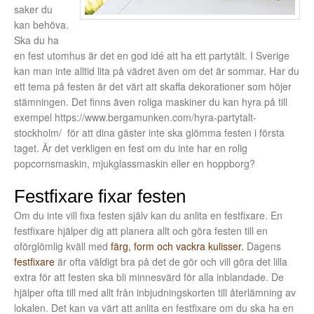
saker du
kan behöva.
Ska du ha
en fest utomhus är det en god idé att ha ett partytält. I Sverige
kan man inte alltid lita på vädret även om det är sommar. Har du
ett tema på festen är det värt att skaffa dekorationer som höjer
stämningen. Det finns även roliga maskiner du kan hyra på till
exempel https://www.bergamunken.com/hyra-partytalt-
stockholm/ för att dina gäster inte ska glömma festen i första
taget. Är det verkligen en fest om du inte har en rolig
popcornsmaskin, mjukglassmaskin eller en hoppborg?
Festfixare fixar festen
Om du inte vill fixa festen själv kan du anlita en festfixare. En
festfixare hjälper dig att planera allt och göra festen till en
oförglömlig kväll med
färg, form och vackra kulisser.
Dagens
festfixare
är ofta väldigt bra på det de gör och vill göra det lilla
extra för att festen ska bli minnesvärd för alla inblandade. De
hjälper ofta till med allt från inbjudningskorten till återlämning av
lokalen. Det kan va värt att anlita en festfixare om du ska ha en