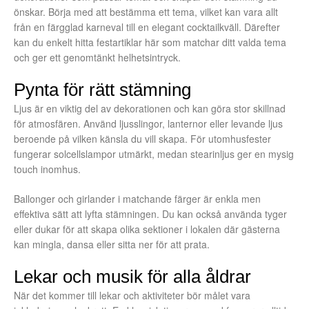
önskar. Börja med att bestämma ett tema, vilket kan vara allt
från en färgglad karneval till en elegant cocktailkväll. Därefter
kan du enkelt hitta festartiklar här som matchar ditt valda tema
och ger ett genomtänkt helhetsintryck.
Pynta för rätt stämning
Ljus är en viktig del av dekorationen och kan göra stor skillnad
för atmosfären. Använd ljusslingor, lanternor eller levande ljus
beroende på vilken känsla du vill skapa. För utomhusfester
fungerar solcellslampor utmärkt, medan stearinljus ger en mysig
touch inomhus.
Ballonger och girlander i matchande färger är enkla men
effektiva sätt att lyfta stämningen. Du kan också använda tyger
eller dukar för att skapa olika sektioner i lokalen där gästerna
kan mingla, dansa eller sitta ner för att prata.
Lekar och musik för alla åldrar
När det kommer till lekar och aktiviteter bör målet vara