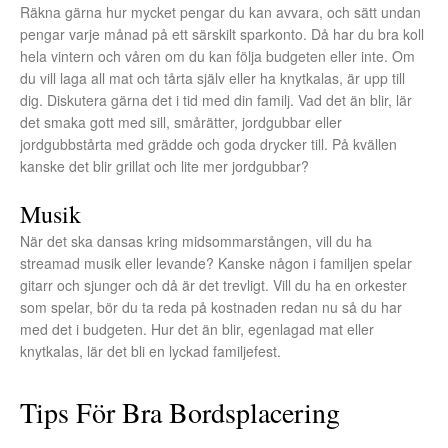
Räkna gärna hur mycket pengar du kan avvara, och sätt undan
pengar varje månad på ett särskilt sparkonto. Då har du bra koll
hela vintern och våren om du kan följa budgeten eller inte. Om
du vill laga all mat och tårta själv eller ha knytkalas, är upp till
dig. Diskutera gärna det i tid med din familj. Vad det än blir, lär
det smaka gott med sill, smårätter, jordgubbar eller
jordgubbstårta med grädde och goda drycker till. På kvällen
kanske det blir grillat och lite mer jordgubbar?
Musik
När det ska dansas kring midsommarstången, vill du ha
streamad musik eller levande? Kanske någon i familjen spelar
gitarr och sjunger och då är det trevligt. Vill du ha en orkester
som spelar, bör du ta reda på kostnaden redan nu så du har
med det i budgeten. Hur det än blir, egenlagad mat eller
knytkalas, lär det bli en lyckad familjefest.
Tips För Bra Bordsplacering