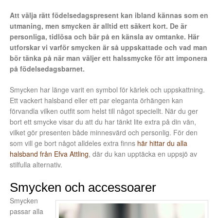
Att välja rätt födelsedagspresent kan ibland kännas som en
utmaning, men smycken är alltid ett säkert kort. De är
personliga, tidlösa och bär på en känsla av omtanke. Här
utforskar vi varför smycken är så uppskattade och vad man
bör tänka på när man väljer ett halssmycke för att imponera
på födelsedagsbarnet.
Smycken har länge varit en symbol för kärlek och uppskattning.
Ett vackert halsband eller ett par eleganta örhängen kan
förvandla vilken outfit som helst till något speciellt. När du ger
bort ett smycke visar du att du har tänkt lite extra på din vän,
vilket gör presenten både minnesvärd och personlig. För den
som vill ge bort något alldeles extra finns
här hittar du alla
halsband från Efva Attling
, där du kan upptäcka en uppsjö av
stilfulla alternativ.
Smycken och accessoarer
Smycken
passar alla