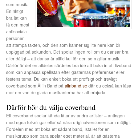
som musik.
En riktigt
bra låt kan
få den mest
antisociala
personen
att stampa takten, och den som känner sig lite nere kan bli
uppiggad på sekunden. Det spelar ingen roll om du dansar bra
eller dåligt – att dansa är alltid kul för den som gillar musik.
Därför är det en alldeles särdeles bra idé att boka in ett liveband
som kan anpassa spellistan efter gästernas preferenser eller
festens tema. Du kan enkelt boka ett proffsigt och trevligt
coverband som Ål in Band på
alinband.se
där du också kan läsa
mer om vad de glada musikanterna har att erbjuda.
Därför bör du välja coverband
Ett coverband spelar kända låtar av andra artister – antingen
med egna tolkningar eller så nära originalversionen som möjligt.
Fördelen med att boka ett sådant band, istället för en
musikgrupp som bara spelar eget material, är att gästerna