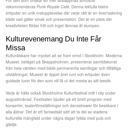
För den som önskar en mer avslappnad atmosfär
rekommenderas
Punk Royale Café
. Denna lekfulla bistro
erbjuder en unik matupplevelse där varje rätt är en överraskning
både vad gäller smak och presentation. Det är en plats där
kreativiteten flödar fritt och inget lämnas åt slumpen.
Kulturevenemang Du Inte Får
Missa
Kulturälskare har mycket att se fram emot i Stockholm. Moderna
Museet, beläget på Skeppsholmen, presenterar samtidskonst
från hela världen med både permanenta samlingar och tillfälliga
utställningar. Museet är öppet året runt och erbjuder även
guidade turer för den som vill få ut det mesta av sitt besök.
Varje år hålls också Stockholms Kulturfestival mitt i city under
augustimånad. Festivalen bjuder på ett brett program med
konserter, teaterföreställningar och dansshower för besökare i
alla åldrar. Det är ett fantastiskt sätt att ta del av stadens
kulturella mångfald under några dagar fyllda med puls och
glädje.