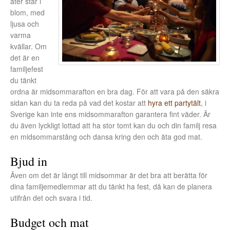
åter står i
blom, med
ljusa och
varma
kvällar. Om
det är en
familjefest
du tänkt
ordna är midsommarafton en bra dag. För att vara på den säkra
sidan kan du ta reda på vad det kostar att
hyra ett partytält
, i
Sverige kan inte ens midsommarafton garantera fint väder. Är
du även lyckligt lottad att ha stor tomt kan du och din familj resa
en midsommarstång och dansa kring den och äta god mat.
Bjud in
Även om det är långt till midsommar är det bra att berätta för
dina familjemedlemmar att du tänkt ha fest, då kan de planera
utifrån det och svara i tid.
Budget och mat