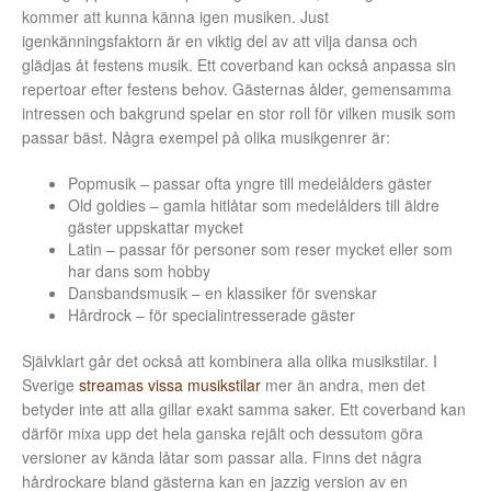
kommer att kunna känna igen musiken. Just
igenkänningsfaktorn är en viktig del av att vilja dansa och
glädjas åt festens musik. Ett coverband kan också anpassa sin
repertoar efter festens behov. Gästernas ålder, gemensamma
intressen och bakgrund spelar en stor roll för vilken musik som
passar bäst. Några exempel på olika musikgenrer är:
Popmusik – passar ofta yngre till medelålders gäster
Old goldies – gamla hitlåtar som medelålders till äldre
gäster uppskattar mycket
Latin – passar för personer som reser mycket eller som
har dans som hobby
Dansbandsmusik – en klassiker för svenskar
Hårdrock – för specialintresserade gäster
Självklart går det också att kombinera alla olika musikstilar. I
Sverige
streamas vissa musikstilar
mer än andra, men det
betyder inte att alla gillar exakt samma saker. Ett coverband kan
därför mixa upp det hela ganska rejält och dessutom göra
versioner av kända låtar som passar alla. Finns det några
hårdrockare bland gästerna kan en jazzig version av en