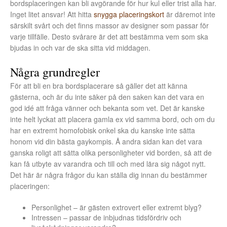
bordsplaceringen kan bli avgörande för hur kul eller trist alla har.
Inget litet ansvar! Att hitta
snygga placeringskort
är däremot inte
särskilt svårt och det finns massor av designer som passar för
varje tillfälle. Desto svårare är det att bestämma vem som ska
bjudas in och var de ska sitta vid middagen.
Några grundregler
För att bli en bra bordsplacerare så gäller det att känna
gästerna, och är du inte säker på den saken kan det vara en
god idé att fråga vänner och bekanta som vet. Det är kanske
inte helt lyckat att placera gamla ex vid samma bord, och om du
har en extremt homofobisk onkel ska du kanske inte sätta
honom vid din bästa gaykompis. Å andra sidan kan det vara
ganska roligt att sätta olika personligheter vid borden, så att de
kan få utbyte av varandra och till och med lära sig något nytt.
Det här är några frågor du kan ställa dig innan du bestämmer
placeringen:
Personlighet – är gästen extrovert eller extremt blyg?
Intressen – passar de inbjudnas tidsfördriv och