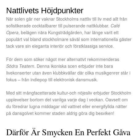
Nattlivets Höjdpunkter
När solen går ner vaknar Stockholms nattliv till liv med allt från
sofistikerade cocktailbarer till pulserande nattklubbar.
Café
Opera
, belägen nära Kungsträdgården, har länge varit ett
populärt val bland stockholmare såväl som internationella gäster
tack vare sin eleganta interiör och förstklassiga service.
För dem som söker något mer alternativt rekommenderas
Södra Teatern
. Denna ikoniska scen erbjuder inte bara
livekonserter utan även klubbkvällar där olika musikgenrer står i
fokus – från indiepop till elektronisk dansmusik.
Med sitt mångfacetterade kultur-och nöjesliv erbjuder Stockholm
upplevelser bortom det vanliga varje dag i veckan. Oavsett om
du föredrar lugna middagar vid vattnet eller energifyllda nätter
på dansgolvet kommer staden aldrig göra dig besviken!
Därför Är Smycken En Perfekt Gåva