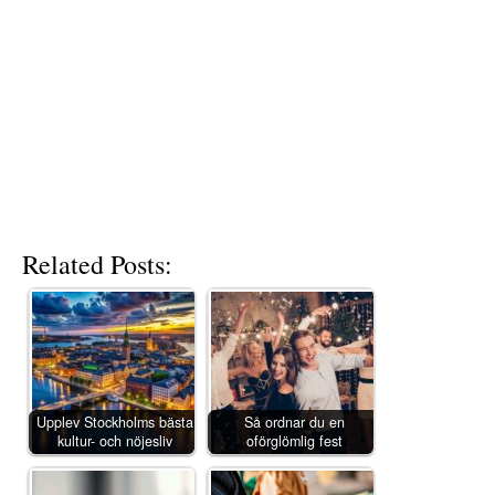
Related Posts:
Upplev Stockholms bästa
Så ordnar du en
kultur- och nöjesliv
oförglömlig fest