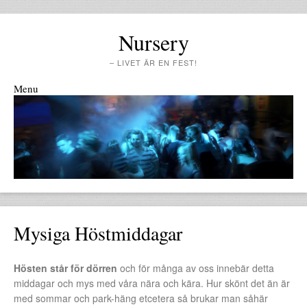
Nursery
– LIVET ÄR EN FEST!
Menu
Skip to content
Mysiga Höstmiddagar
Hösten står för dörren
och för många av oss innebär detta
middagar och mys med våra nära och kära. Hur skönt det än är
med sommar och park-häng etcetera så brukar man såhär