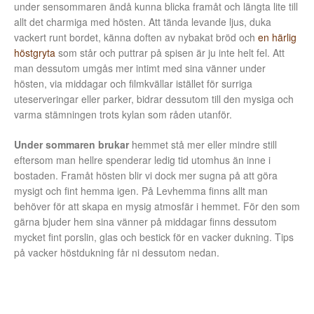
under sensommaren ändå kunna blicka framåt och längta lite till
allt det charmiga med hösten. Att tända levande ljus, duka
vackert runt bordet, känna doften av nybakat bröd och
en härlig
höstgryta
som står och puttrar på spisen är ju inte helt fel. Att
man dessutom umgås mer intimt med sina vänner under
hösten, via middagar och filmkvällar istället för surriga
uteserveringar eller parker, bidrar dessutom till den mysiga och
varma stämningen trots kylan som råden utanför.
Under sommaren brukar
hemmet stå mer eller mindre still
eftersom man hellre spenderar ledig tid utomhus än inne i
bostaden. Framåt hösten blir vi dock mer sugna på att göra
mysigt och fint hemma igen. På Levhemma finns allt man
behöver för att skapa en mysig atmosfär i hemmet. För den som
gärna bjuder hem sina vänner på middagar finns dessutom
mycket fint porslin, glas och bestick för en vacker dukning. Tips
på vacker höstdukning får ni dessutom nedan.